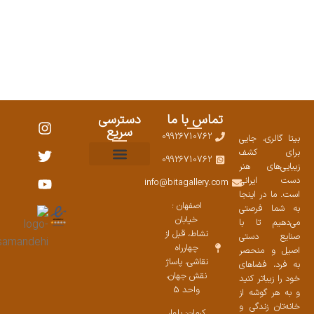
تماس با ما
دسترسی
سریع
09926710762
بیتا گالری، جایی
برای کشف
09926710762
زیبایی‌های هنر
نمایشگاههای صنایع دستی ۱۴۰۳
سوالات متداول
ست محصولات
دست ایرانی
info@bitagallery.com
است. ما در اینجا
اصفهان :
به شما فرصتی
خیابان
می‌دهیم تا با
نشاط، قبل از
صنایع دستی
چهارراه
اصیل و منحصر
نقاشی، پاساژ
به فرد، فضاهای
نقش جهان،
خود را زیباتر کنید
واحد 5
و به هر گوشه از
خانه‌تان زندگی و
کرمان: بلوار