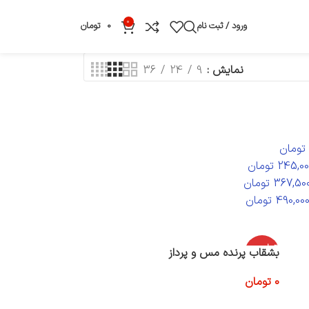
0
ورود / ثبت نام
0
تومان
نمایش
9
24
36
تومان
245,00
تومان
367,50
تومان
490,00
تومان
اتمام موج
بشقاب پرنده مس و پرداز
ودی
0
تومان
اطلاعات بیشتر