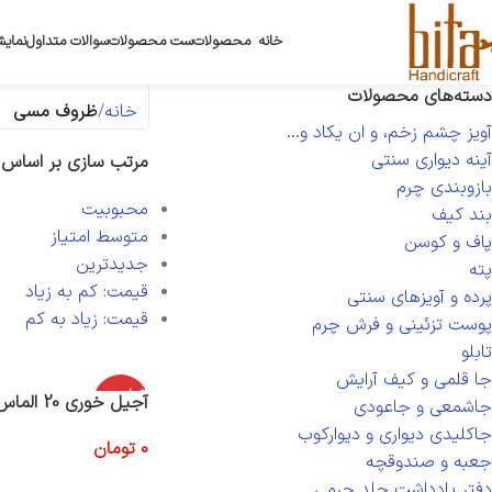
خانه
محصولات
ست محصولات
سوالات متداول
نمایش
دسته‌های محصولات
خانه
ظروف مسی
آویز چشم زخم، و ان یکاد و...
آینه دیواری سنتی
مرتب سازی بر اساس
بازوبندی چرم
محبوبیت
بند کیف
متوسط امتیاز
پاف و کوسن
جدیدترین
پته
قیمت: کم به زیاد
پرده و آویزهای سنتی
قیمت: زیاد به کم
پوست تزئینی و فرش چرم
تابلو
جا قلمی و کیف آرایش
اتمام موج
آجیل خوری 20 الماس تراش
جاشمعی و جاعودی
ودی
جاکلیدی دیواری و دیوارکوب
0
تومان
جعبه و صندوقچه
اطلاعات بیشتر
دفتر یادداشت جلد چرمی