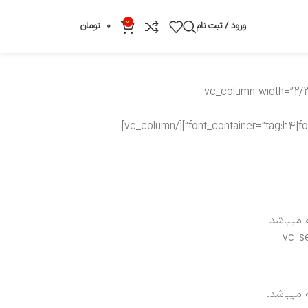
0
ورود / ثبت نام
0
تومان
[/vc_column][/vc_row][vc_row content_placement=”middle” css=”.vc_custom_1494491695681{margin-bottom: 6vh !important;}”][vc_column wid
font_container=”tag:h4|font_size:24|text_align:right|line_height:1″ use_theme_fonts=”yes” css=”.vc_custom_1494491689867{margin-bottom: 0px !important;}”][/vc_column]
 میباشد
[vc_separator css=”.vc_custom_1494428989644{margin-
 میباشد.