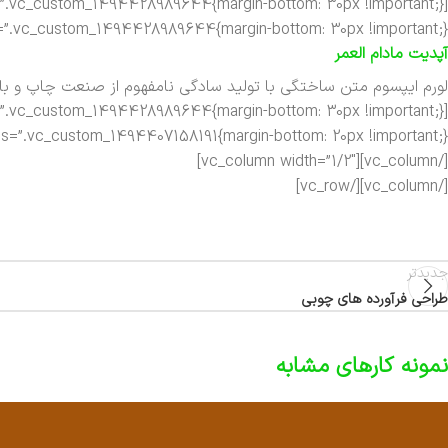
”.vc_custom_1494428989644{margin-bottom: 30px !important;}”]
آپدیت مادام العمر
لورم ایپسوم متن ساختگی با تولید سادگی نامفهوم از صنعت چاپ و با ا
=”.vc_custom_1494407158191{margin-bottom: 20px !important;}”][vc_column width=”1/2″]
[/vc_column][vc_column width=”1/2″]
[/vc_column][/vc_row]
جدیدتر
طراحی فرآورده های چوبی
نمونه کارهای مشابه