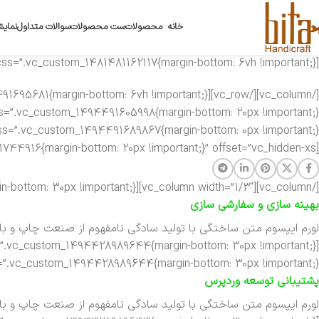
خانه
محصولات
ست محصولات
سوالات متداول
نمایش
[vc_row css_animation=”fadeIn” css=”.vc_custom_1481481162117{margin-bottom: 6vh !important;}”][vc_column]
[vc_column width=”1/3″ css=”.vc_custom_1494491744916{margin-bottom: 20px !important;}” offset=”vc_hidden-xs”]
[/vc_column][vc_column width=”1/3″][vc_separator css=”.vc_custom_1494428989644{margin-bottom: 30px !important;}”]
بهینه سازی و سفارشی سازی
لورم ایپسوم متن ساختگی با تولید سادگی نامفهوم از صنعت چاپ و با ا
”.vc_custom_1494428989644{margin-bottom: 30px !important;}”]
پشتیبانی توسعه وردپرس
لورم ایپسوم متن ساختگی با تولید سادگی نامفهوم از صنعت چاپ و با ا