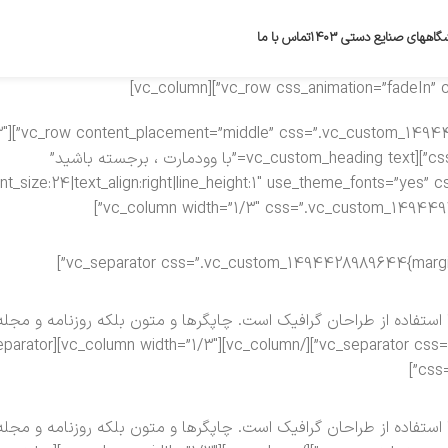
گاههای صنایع دستی ۱۴۰۳
تماس با ما
th=”2/3″
css=”.vc_custom_1494491605998{margin-bottom: 20px !important;}”][vc_custom_heading text=”با وودمارت ، برجسته باشید”
ستفاده از طراحان گرافیک است. چاپگرها و متون بلکه روزنامه و مجله
bottom: 30px !important;}”][/vc_column][vc_column width=”1/3″][vc_separator
css=
ستفاده از طراحان گرافیک است. چاپگرها و متون بلکه روزنامه و مجله