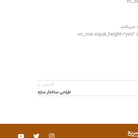
[vc_separator css=”.vc_custom_1494428989644{margin-
 میباشد.
[vc_separator css=”.vc_custom_1494428989644{margin-bottom: 30px !important;}”][/vc
قدیمی تر
طراحی ساختار سازه
ریع