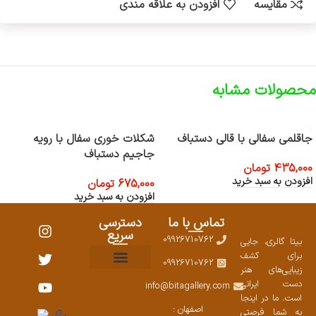
مقایسه
افزودن به علاقه مندی
محصولات مشابه
جاقلمی سفالی با قالی دستباف
شکلات خوری سفال با رویه
جاجیم دستباف
435,000
تومان
افزودن به سبد خرید
675,000
تومان
افزودن به سبد خرید
تماس با ما
دسترسی
سریع
09926710762
بیتا گالری، جایی
برای کشف
09926710762
زیبایی‌های هنر
نمایشگاههای صنایع دستی ۱۴۰۳
سوالات متداول
ست محصولات
دست ایرانی
info@bitagallery.com
است. ما در اینجا
اصفهان :
به شما فرصتی