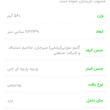
محبوب خریداران نموده است.
وزن
560 گرم
ابعاد
9*26*28 سانتی متر
گلیم سوزنی(پشمی) سیرجان، جاجیم دستباف
جنس کیف
و اشبالت صنعتی
جنس آستر
پارچه پارچه ای کتی
نوع بافت
پودپیچی
جای داخل
دارد