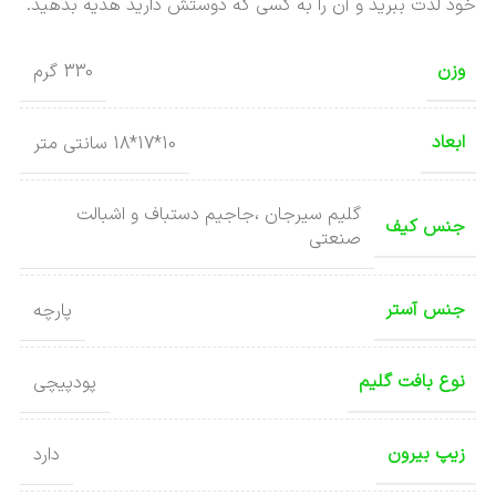
خود لذت ببرید و آن را به کسی که دوستش دارید هدیه بدهید.
وزن
330 گرم
ابعاد
10*17*18 سانتی متر
گلیم سیرجان ،جاجیم دستباف و اشبالت
جنس کیف
صنعتی
جنس آستر
پارچه
نوع بافت گلیم
پودپیچی
زیپ بیرون
دارد