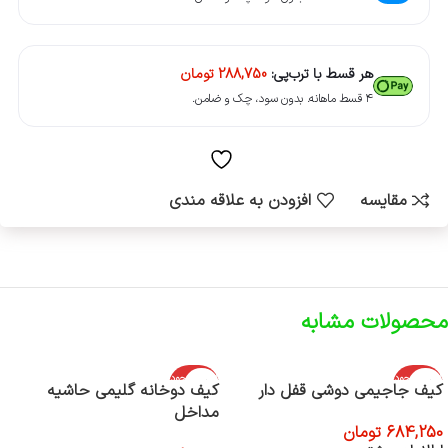
هر قسط با ترب‌پی:
288,750
تومان
۴ قسط ماهانه. بدون سود، چک و ضامن.
مقایسه
افزودن به علاقه مندی
محصولات مشابه
اتمام موجود
اتمام موجود
کیف جاجیمی دوشی قفل دار
کیف دوخانه گلیمی حاشیه
ی
ی
مداخل
684,250
تومان