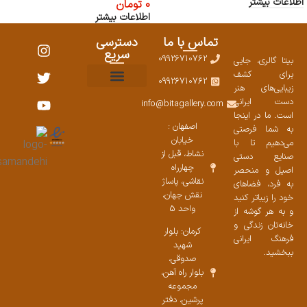
اطلاعات بیشتر
0
تومان
اطلاعات بیشتر
تماس با ما
دسترسی
سریع
09926710762
بیتا گالری، جایی
برای کشف
09926710762
زیبایی‌های هنر
نمایشگاههای صنایع دستی ۱۴۰۳
سوالات متداول
ست محصولات
دست ایرانی
info@bitagallery.com
است. ما در اینجا
اصفهان :
به شما فرصتی
خیابان
می‌دهیم تا با
نشاط، قبل از
صنایع دستی
چهارراه
اصیل و منحصر
نقاشی، پاساژ
به فرد، فضاهای
نقش جهان،
خود را زیباتر کنید
واحد 5
و به هر گوشه از
خانه‌تان زندگی و
کرمان: بلوار
فرهنگ ایرانی
شهید
ببخشید.
صدوقی،
بلوار راه آهن،
مجموعه
پرشین،‌ دفتر