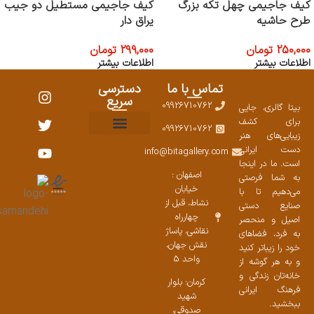
کیف جاجیمی چهل تکه بزرگ
کیف جاجیمی مستطیل دو جیب
ی
ی
طرح حاشیه
یراق دار
250,000
تومان
299,000
تومان
اطلاعات بیشتر
اطلاعات بیشتر
تماس با ما
دسترسی
سریع
09926710762
بیتا گالری، جایی
برای کشف
09926710762
زیبایی‌های هنر
نمایشگاههای صنایع دستی ۱۴۰۳
سوالات متداول
ست محصولات
دست ایرانی
info@bitagallery.com
است. ما در اینجا
اصفهان :
به شما فرصتی
خیابان
می‌دهیم تا با
نشاط، قبل از
صنایع دستی
چهارراه
اصیل و منحصر
نقاشی، پاساژ
به فرد، فضاهای
نقش جهان،
خود را زیباتر کنید
واحد 5
و به هر گوشه از
خانه‌تان زندگی و
کرمان: بلوار
فرهنگ ایرانی
شهید
ببخشید.
صدوقی،