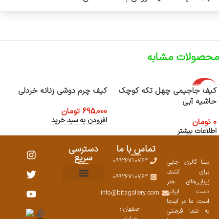
محصولات مشابه
اتمام موجود
کیف جاجیمی چهل تکه کوچک
کیف چرم دوشی زنانه خردلی
ی
حاشیه آبی
695,000
تومان
افزودن به سبد خرید
0
تومان
اطلاعات بیشتر
تماس با ما
دسترسی
سریع
09926710762
بیتا گالری، جایی
برای کشف
09926710762
زیبایی‌های هنر
نمایشگاههای صنایع دستی ۱۴۰۳
سوالات متداول
ست محصولات
دست ایرانی
info@bitagallery.com
است. ما در اینجا
اصفهان :
به شما فرصتی
خیابان