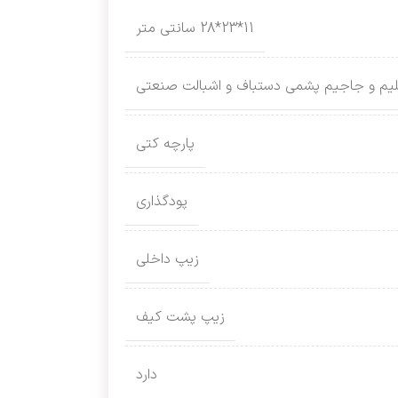
11*23*28 سانتی متر
یم و جاجیم پشمی دستباف و اشبالت صنعتی
پارچه کتی
پودگذاری
زیپ داخلی
زیپ پشت کیف
دارد