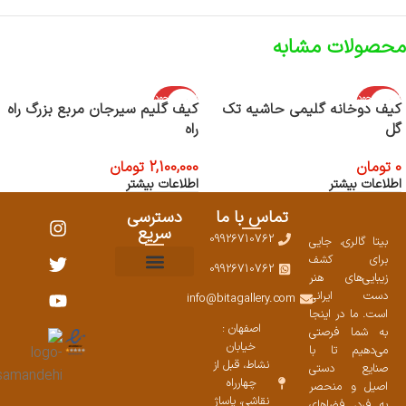
محصولات مشابه
اتمام موجود
اتمام موجود
کیف دوخانه گلیمی حاشیه تک
کیف گلیم سیرجان مربع بزرگ راه
ی
ی
گل
راه
0
تومان
2,100,000
تومان
اطلاعات بیشتر
اطلاعات بیشتر
تماس با ما
دسترسی
سریع
09926710762
بیتا گالری، جایی
برای کشف
09926710762
زیبایی‌های هنر
نمایشگاههای صنایع دستی ۱۴۰۳
سوالات متداول
ست محصولات
دست ایرانی
info@bitagallery.com
است. ما در اینجا
اصفهان :
به شما فرصتی
خیابان
می‌دهیم تا با
نشاط، قبل از
صنایع دستی
چهارراه
اصیل و منحصر
نقاشی، پاساژ
به فرد، فضاهای