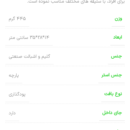
برای افراد، با سلیقه های مختلف مناسب نموده است.
وزن
445 گرم
ابعاد
14*28*35 سانتی متر
جنس
گلیم و اشبالت صنعتی
جنس استر
پارچه
نوع بافت
پودگذاری
جای داخل
دارد