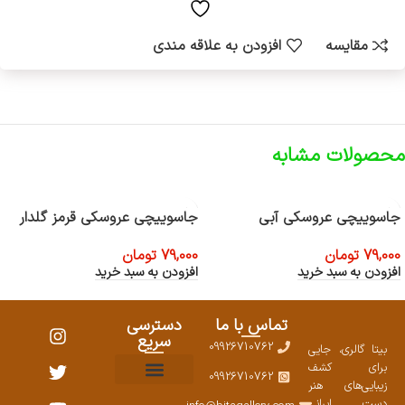
مقایسه
افزودن به علاقه مندی
محصولات مشابه
جاسوییچی عروسکی آبی
جاسوییچی عروسکی قرمز گلدار
79,000
تومان
79,000
تومان
افزودن به سبد خرید
افزودن به سبد خرید
تماس با ما
دسترسی
سریع
09926710762
بیتا گالری، جایی
برای کشف
09926710762
زیبایی‌های هنر
نمایشگاههای صنایع دستی ۱۴۰۳
سوالات متداول
ست محصولات
دست ایرانی