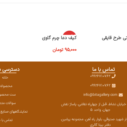
اتمام موج
ی طرح قایقی
کیف دعا چرم گاوی
ودی
95,000
تومان
اطلاعات بیشتر
تماس با ما
دسترسی س
09926710762
خانه
09926710762
محصولا
ست محصول
info@bitagallery.com
سوالات متد
خیابان نشاط، قبل از چهارراه نقاشی، پاساژ نقش
جهان، واحد 5
نمایشگاههای صنایع دس
وار شهید صدوقی، بلوار راه آهن، مجموعه پرشین،‌
تماس با م
دفتر بیتا گالری