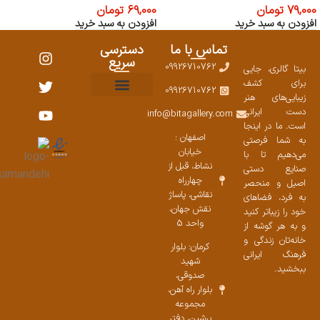
79,000
تومان
69,000
تومان
افزودن به سبد خرید
افزودن به سبد خرید
تماس با ما
دسترسی
سریع
09926710762
بیتا گالری، جایی
برای کشف
09926710762
زیبایی‌های هنر
نمایشگاههای صنایع دستی ۱۴۰۳
سوالات متداول
ست محصولات
دست ایرانی
info@bitagallery.com
است. ما در اینجا
اصفهان :
به شما فرصتی
خیابان
می‌دهیم تا با
نشاط، قبل از
صنایع دستی
چهارراه
اصیل و منحصر
نقاشی، پاساژ
به فرد، فضاهای
نقش جهان،
خود را زیباتر کنید
واحد 5
و به هر گوشه از
خانه‌تان زندگی و
کرمان: بلوار
فرهنگ ایرانی
شهید
ببخشید.
صدوقی،
بلوار راه آهن،
مجموعه
پرشین،‌ دفتر