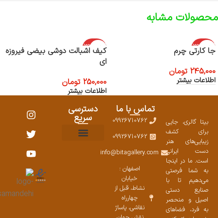
محصولات مشابه
اتمام موجود
اتمام موجود
جا کارتی چرم
کیف اشبالت دوشی بیضی فیروزه
ی
ی
ای
245,000
تومان
اطلاعات بیشتر
250,000
تومان
اطلاعات بیشتر
تماس با ما
دسترسی
سریع
09926710762
بیتا گالری، جایی
برای کشف
09926710762
زیبایی‌های هنر
نمایشگاههای صنایع دستی ۱۴۰۳
سوالات متداول
ست محصولات
دست ایرانی
info@bitagallery.com
است. ما در اینجا
اصفهان :
به شما فرصتی
خیابان
می‌دهیم تا با
نشاط، قبل از
صنایع دستی
چهارراه
اصیل و منحصر
نقاشی، پاساژ
به فرد، فضاهای
نقش جهان،