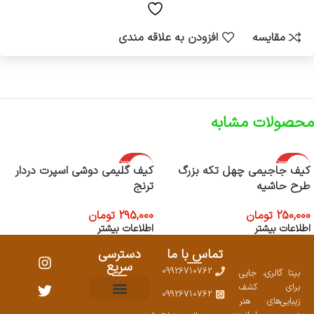
مقایسه
افزودن به علاقه مندی
محصولات مشابه
اتمام موجود
اتمام موجود
کیف جاجیمی چهل تکه بزرگ
کیف گلیمی دوشی اسپرت دردار
ی
ی
طرح حاشیه
ترنج
250,000
تومان
295,000
تومان
اطلاعات بیشتر
اطلاعات بیشتر
تماس با ما
دسترسی
سریع
09926710762
بیتا گالری، جایی
برای کشف
09926710762
زیبایی‌های هنر
نمایشگاههای صنایع دستی ۱۴۰۳
سوالات متداول
ست محصولات