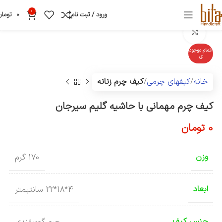
0
ورود / ثبت نام
0
تومان
بزرگنمایی تصویر
اتمام موجود
ی
خانه
کیفهای چرمی
کیف چرم زنانه
کیف چرم مهمانی با حاشیه گلیم سیرجان
0
تومان
وزن
170 گرم
ابعاد
4*18*22 سانتیمتر
جنس کیف
چرم گوسفندی