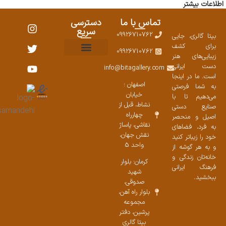
اطلاعات بیشتر
تماس با ما
دسترسی
سریع
09926710762
بیتا گالری، جایی
برای کشف
09926710762
زیبایی‌های هنر
نمایشگاههای صنایع دستی ۱۴۰۳
سوالات متداول
ست محصولات
دست ایرانی
info@bitagallery.com
است. ما در اینجا
اصفهان :
به شما فرصتی
خیابان
می‌دهیم تا با
نشاط، قبل از
صنایع دستی
چهارراه
اصیل و منحصر
نقاشی، پاساژ
به فرد، فضاهای
نقش جهان،
خود را زیباتر کنید
واحد 5
و به هر گوشه از
خانه‌تان زندگی و
کرمان: بلوار
فرهنگ ایرانی
شهید
ببخشید.
صدوقی،
بلوار راه آهن،
مجموعه
پرشین،‌ دفتر
بیتا گالری