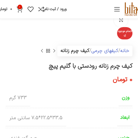
0
ورود / ثبت نام
0
تومان
بزرگنمایی تصویر
اتمام موجود
ی
خانه
کیفهای چرمی
کیف چرم زنانه
کیف چرم زنانه رودستی با گلیم پیچ
0
تومان
وزن
733 گرم
ابعاد
33.5*22.5*7.5 سانتی متر
جنس
چرم گوسفندی