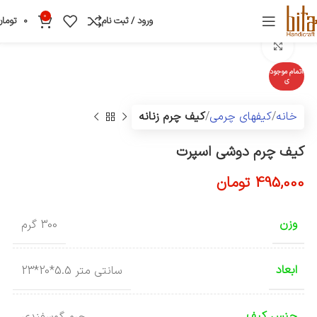
0
ورود / ثبت نام
0
تومان
بزرگنمایی تصویر
اتمام موجود
ی
خانه
کیفهای چرمی
کیف چرم زنانه
کیف چرم دوشی اسپرت
495,000
تومان
وزن
300 گرم
ابعاد
سانتی متر 5.5*20*23
جنس کیف
چرم گوسفندی