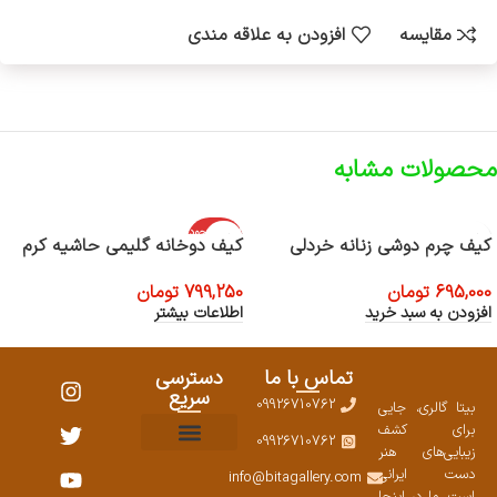
مقایسه
افزودن به علاقه مندی
محصولات مشابه
اتمام موجود
کیف چرم دوشی زنانه خردلی
کیف دوخانه گلیمی حاشیه کرم
ی
695,000
تومان
799,250
تومان
افزودن به سبد خرید
اطلاعات بیشتر
تماس با ما
دسترسی
سریع
09926710762
بیتا گالری، جایی
برای کشف
09926710762
زیبایی‌های هنر
نمایشگاههای صنایع دستی ۱۴۰۳
سوالات متداول
ست محصولات
دست ایرانی
info@bitagallery.com
است. ما در اینجا