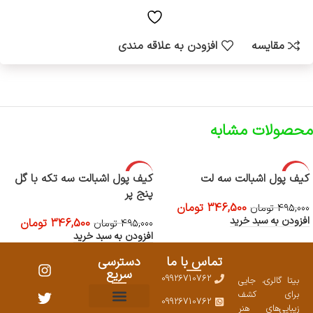
مقایسه
افزودن به علاقه مندی
محصولات مشابه
-30%
-30%
کیف پول اشبالت سه لت
کیف پول اشبالت سه تکه با گل
پنج پر
346,500
تومان
495,000
تومان
افزودن به سبد خرید
346,500
تومان
495,000
تومان
افزودن به سبد خرید
تماس با ما
دسترسی
سریع
09926710762
بیتا گالری، جایی
برای کشف
09926710762
زیبایی‌های هنر