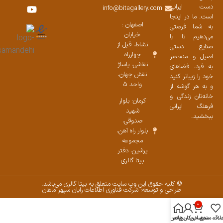
نمایشگاههای صنایع دستی ۱۴۰۳
سوالات متداول
ست محصولات
دست ایرانی
info@bitagallery.com
است. ما در اینجا
اصفهان :
به شما فرصتی
خیابان
می‌دهیم تا با
نشاط، قبل از
صنایع دستی
چهارراه
اصیل و منحصر
نقاشی، پاساژ
به فرد، فضاهای
نقش جهان،
خود را زیباتر کنید
واحد 5
و به هر گوشه از
خانه‌تان زندگی و
کرمان: بلوار
فرهنگ ایرانی
شهید
ببخشید.
صدوقی،
بلوار راه آهن،
مجموعه
پرشین،‌ دفتر
بیتا گالری
© کلیه حقوق این وب سایت متعلق به بیتا گالری می‌باشد.
طراحی و توسعه: شرکت فناوری اطلاعات رایان سپهر ماهان
0
لاقه مندی
سبد خرید
خانه
حساب کاربری من