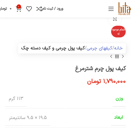
0
ورود / ثبت نام
0
تومان
بزرگنمایی تصویر
اتمام موجود
ی
خانه
کیفهای چرمی
کیف پول چرمی و کیف دسته چک
کیف پول چرم شترمرغ
1,790,000
تومان
وزن
113 گرم
ابعاد
19.5 × 9.5 سانتیمتر