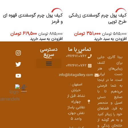
-30%
-40%
کیف پول چرم گوسفندی زرشکی
کیف پول چرم گوسفندی قهوه ای
طرح توپی
و قرمز
351,000
تومان
619,500
تومان
585,000
تومان
885,000
تومان
افزودن به سبد خرید
افزودن به سبد خرید
تماس با ما
دسترسی
سریع
09926710762
بیتا گالری، جایی
برای کشف
09926710762
زیبایی‌های هنر
نمایشگاههای صنایع دستی ۱۴۰۳
سوالات متداول
ست محصولات
دست ایرانی
info@bitagallery.com
است. ما در اینجا
اصفهان :
به شما فرصتی
خیابان
می‌دهیم تا با
نشاط، قبل از
صنایع دستی
چهارراه
اصیل و منحصر
نقاشی، پاساژ
به فرد، فضاهای
نقش جهان،
خود را زیباتر کنید
واحد 5
و به هر گوشه از
خانه‌تان زندگی و