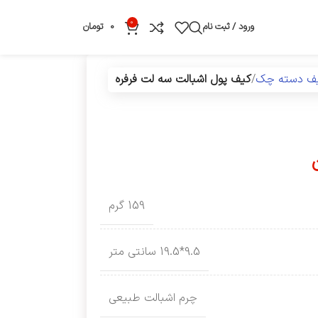
0
ورود / ثبت نام
0
تومان
یف دسته چک
کیف پول اشبالت سه لت فرفره
159 گرم
9.5*19.5 سانتی متر
چرم اشبالت طبیعی