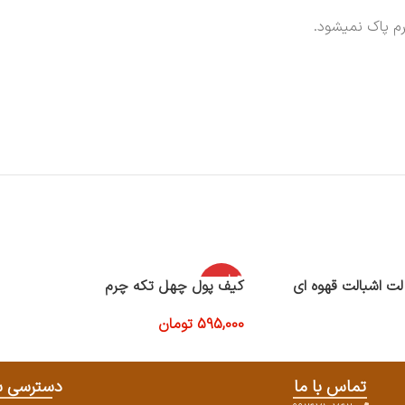
م پاک نمیشود.
اتمام موج
ت اشبالت قهوه ای
کیف پول چهل تکه چرم
ودی
595,000
تومان
اطلاعات بیشتر
تماس با ما
دسترسی س