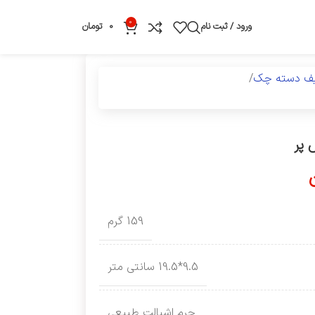
0
ورود / ثبت نام
0
تومان
یف دسته چک
 پر
159 گرم
9.5*19.5 سانتی متر
چرم اشبالت طبیعی