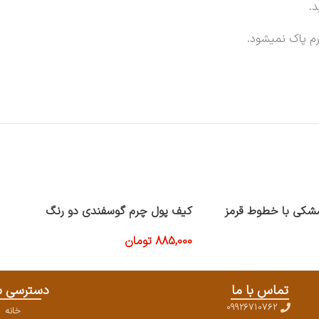
.
م پاک نمیشود.
شکی با خطوط قرمز
کیف پول چرم گوسفندی دو رنگ
885,000
تومان
افزودن به سبد خرید
تماس با ما
دسترسی س
09926710762
خانه