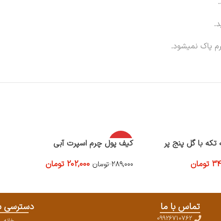
.
م پاک نمیشود.
تکه با گل پنج پر
-30%
کیف پول چرم اسپرت آبی
34
تومان
202,000
تومان
289,000
تومان
اتمام موج
ودی
اطلاعات بیشتر
تماس با ما
دسترسی س
09926710762
خانه