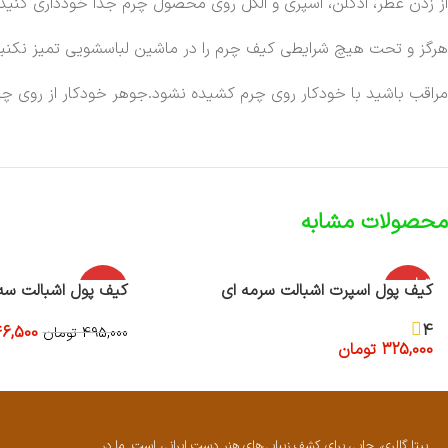
از زدن عطر، ادکلن، اسپری و الکل روی محصول چرم جدا خودداری کنید.
هرگز و تحت هیچ شرایطی کیف چرم را در ماشین لباسشویی تمیز نکنید
مراقب باشید با خودکار روی چرم کشیده نشود.جوهر خودکار از روی چر
محصولات مشابه
اتمام موج
کیف پول اسپرت اشبالت سرمه ای
-30%
کیف پول اشبالت سه 
ودی
4
6,500
495,000
تومان
325,000
تومان
افزودن به سبد خرید
اطلاعات بیشتر
بیتا گالری، جایی برای کشف زیبایی‌های هنر دست ایرانی است. ما در