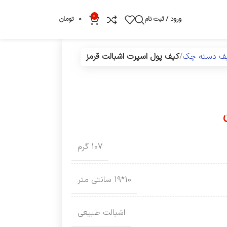
0
ورود / ثبت نام
0
تومان
یف دسته چک
کیف پول اسپرت اشبالت قرمز
107 گرم
10*19 سانتی متر
اشبالت طبیعی