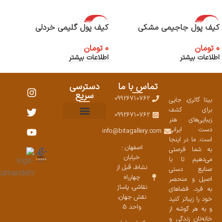
اتمام موجود
اتمام موجود
کیف پول جاجیمی مشکی
کیف پول گلیمی خردلی
ی
ی
0
تومان
0
تومان
اطلاعات بیشتر
اطلاعات بیشتر
تماس با ما
دسترسی
سریع
09926710762
بیتا گالری، جایی
برای کشف
09926710762
زیبایی‌های هنر
نمایشگاههای صنایع دستی ۱۴۰۳
سوالات متداول
ست محصولات
دست ایرانی
info@bitagallery.com
است. ما در اینجا
اصفهان :
به شما فرصتی
خیابان
می‌دهیم تا با
نشاط، قبل از
صنایع دستی
چهارراه
اصیل و منحصر
نقاشی، پاساژ
به فرد، فضاهای
نقش جهان،
خود را زیباتر کنید
واحد 5
و به هر گوشه از
خانه‌تان زندگی و