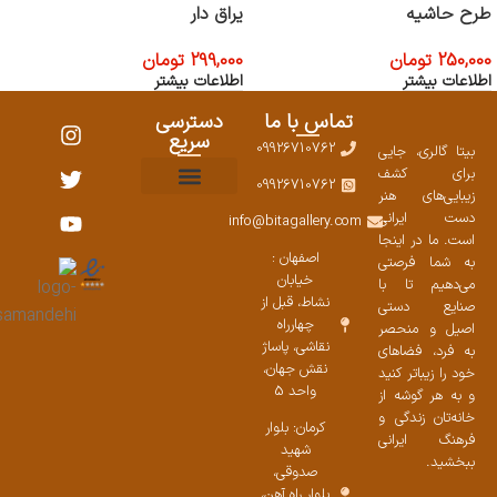
طرح حاشیه
یراق دار
250,000
تومان
299,000
تومان
اطلاعات بیشتر
اطلاعات بیشتر
تماس با ما
دسترسی
سریع
09926710762
بیتا گالری، جایی
برای کشف
09926710762
زیبایی‌های هنر
نمایشگاههای صنایع دستی ۱۴۰۳
سوالات متداول
ست محصولات
دست ایرانی
info@bitagallery.com
است. ما در اینجا
اصفهان :
به شما فرصتی
خیابان
می‌دهیم تا با
نشاط، قبل از
صنایع دستی
چهارراه
اصیل و منحصر
نقاشی، پاساژ
به فرد، فضاهای
نقش جهان،
خود را زیباتر کنید
واحد 5
و به هر گوشه از
خانه‌تان زندگی و
کرمان: بلوار
فرهنگ ایرانی
شهید
ببخشید.
صدوقی،
بلوار راه آهن،