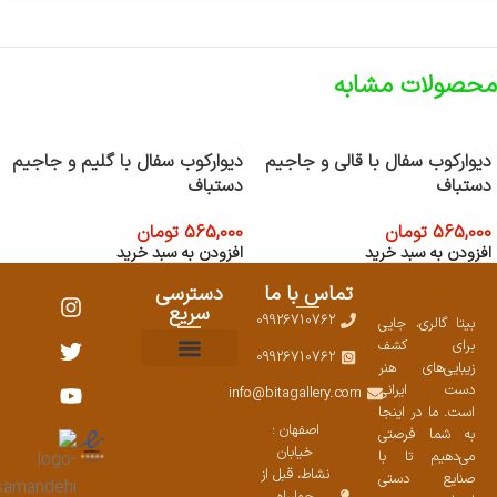
محصولات مشابه
دیوارکوب سفال با قالی و جاجیم
دیوارکوب سفال با گلیم و جاجیم
دستباف
دستباف
565,000
تومان
565,000
تومان
افزودن به سبد خرید
افزودن به سبد خرید
تماس با ما
دسترسی
سریع
09926710762
بیتا گالری، جایی
برای کشف
09926710762
زیبایی‌های هنر
نمایشگاههای صنایع دستی ۱۴۰۳
سوالات متداول
ست محصولات
دست ایرانی
info@bitagallery.com
است. ما در اینجا
اصفهان :
به شما فرصتی
خیابان
می‌دهیم تا با
نشاط، قبل از
صنایع دستی
چهارراه