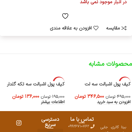
در انبار موجود نمی باشد
مقایسه
افزودن به علاقه مندی
محصولات مشابه
-30%
-30%
کیف پول اشبالت سه لت
کیف پول اشبالت سه تکه گلدار
اتمام موجود
346,500
تومان
136,000
تومان
495,000
تومان
ی
195,000
تومان
افزودن به سبد خرید
اطلاعات بیشتر
تماس با ما
دسترسی
سریع
09926710762
بیتا گالری، جایی