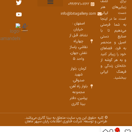
برای کشف
09926710762
زیبایی‌های هنر
نمایشگاههای صنایع دستی ۱۴۰۳
سوالات متداول
ست محصولات
دست ایرانی
info@bitagallery.com
است. ما در اینجا
اصفهان :
به شما فرصتی
خیابان
می‌دهیم تا با
نشاط، قبل از
صنایع دستی
چهارراه
اصیل و منحصر
نقاشی، پاساژ
به فرد، فضاهای
نقش جهان،
خود را زیباتر کنید
واحد 5
و به هر گوشه از
خانه‌تان زندگی و
کرمان: بلوار
فرهنگ ایرانی
شهید
ببخشید.
صدوقی،
بلوار راه آهن،
مجموعه
پرشین،‌ دفتر
بیتا گالری
© کلیه حقوق این وب سایت متعلق به بیتا گالری می‌باشد.
طراحی و توسعه: شرکت فناوری اطلاعات رایان سپهر ماهان
0