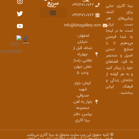
سریع
09926710762
بیتا گالری، جایی
برای کشف
09926710762
زیبایی‌های هنر
نمایشگاههای صنایع دستی ۱۴۰۳
سوالات متداول
ست محصولات
دست ایرانی
info@bitagallery.com
است. ما در اینجا
اصفهان :
به شما فرصتی
خیابان
می‌دهیم تا با
نشاط، قبل از
صنایع دستی
چهارراه
اصیل و منحصر
نقاشی، پاساژ
به فرد، فضاهای
نقش جهان،
خود را زیباتر کنید
واحد 5
و به هر گوشه از
خانه‌تان زندگی و
کرمان: بلوار
فرهنگ ایرانی
شهید
ببخشید.
صدوقی،
بلوار راه آهن،
مجموعه
پرشین،‌ دفتر
بیتا گالری
© کلیه حقوق این وب سایت متعلق به بیتا گالری می‌باشد.
طراحی و توسعه: شرکت فناوری اطلاعات رایان سپهر ماهان