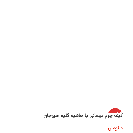
اتمام موج
اتمام موج
کیف چرم مهمانی با حاشیه گلیم سیرجان
کیف دسته چک دو
ودی
ودی
0
تومان
645,000
تومان