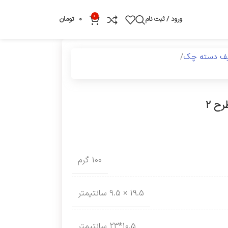
0
ورود / ثبت نام
0
تومان
یف دسته چک
ح 2
100 گرم
19.5 × 9.5 سانتیمتر
10.5*23 سانتیمتر