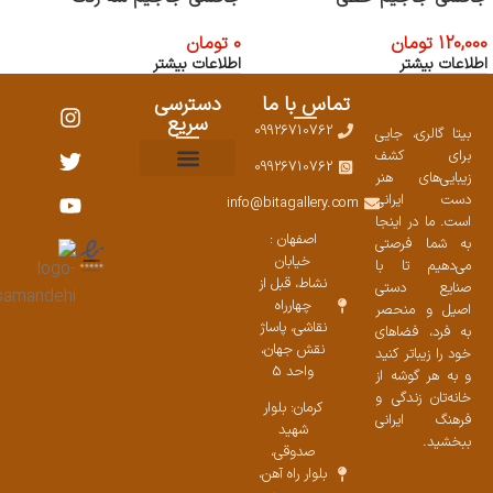
120,000
تومان
0
تومان
اطلاعات بیشتر
اطلاعات بیشتر
تماس با ما
دسترسی
سریع
09926710762
بیتا گالری، جایی
برای کشف
09926710762
زیبایی‌های هنر
نمایشگاههای صنایع دستی ۱۴۰۳
سوالات متداول
ست محصولات
دست ایرانی
info@bitagallery.com
است. ما در اینجا
اصفهان :
به شما فرصتی
خیابان
می‌دهیم تا با
نشاط، قبل از
صنایع دستی
چهارراه
اصیل و منحصر
نقاشی، پاساژ
به فرد، فضاهای
نقش جهان،
خود را زیباتر کنید
واحد 5
و به هر گوشه از
خانه‌تان زندگی و
کرمان: بلوار
فرهنگ ایرانی
شهید
ببخشید.
صدوقی،
بلوار راه آهن،