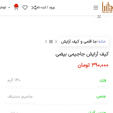
0
ورود / ثبت نام
0
تومان
بزرگنمایی تصویر
خانه
جا قلمی و کیف آرایش
کیف آرایش جاجیمی بیضی
390,000
تومان
وزن
140 گرم
جنس
جاجیم دستباف
جنس آستر
سوزنی