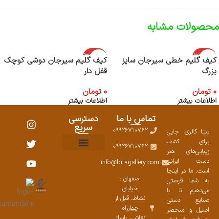
محصولات مشابه
اتمام موجود
اتمام موجود
کیف گلیم خطی سیرجان سایز
کیف گلیم سیرجان دوشی کوچک
ی
ی
بزرگ
قفل دار
0
تومان
0
تومان
اطلاعات بیشتر
اطلاعات بیشتر
تماس با ما
دسترسی
سریع
09926710762
بیتا گالری، جایی
برای کشف
09926710762
زیبایی‌های هنر
نمایشگاههای صنایع دستی ۱۴۰۳
سوالات متداول
ست محصولات
دست ایرانی
info@bitagallery.com
است. ما در اینجا
اصفهان :
به شما فرصتی
خیابان
می‌دهیم تا با
نشاط، قبل از
صنایع دستی
چهارراه
اصیل و منحصر
نقاشی، پاساژ