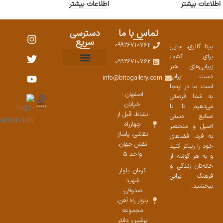
اطلاعات بیشتر
اطلاعات بیشتر
تماس با ما
دسترسی
سریع
09926710762
بیتا گالری، جایی
برای کشف
09926710762
زیبایی‌های هنر
نمایشگاههای صنایع دستی ۱۴۰۳
سوالات متداول
ست محصولات
دست ایرانی
info@bitagallery.com
است. ما در اینجا
اصفهان :
به شما فرصتی
خیابان
می‌دهیم تا با
نشاط، قبل از
صنایع دستی
چهارراه
اصیل و منحصر
نقاشی، پاساژ
به فرد، فضاهای
نقش جهان،
خود را زیباتر کنید
واحد 5
و به هر گوشه از
خانه‌تان زندگی و
کرمان: بلوار
فرهنگ ایرانی
شهید
ببخشید.
صدوقی،
بلوار راه آهن،
مجموعه
پرشین،‌ دفتر