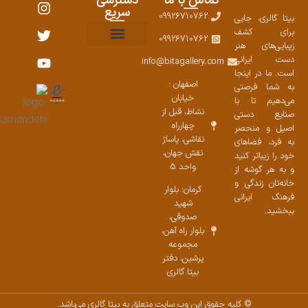
تماس با ما
دسترسی
سریع
09926710762
بیتا گالری، جایی
برای کشف
09926710762
زیبایی‌های هنر
نمایشگاههای صنایع دستی ۱۴۰۳
سوالات متداول
ست محصولات
دست ایرانی
info@bitagallery.com
است. ما در اینجا
اصفهان :
به شما فرصتی
خیابان
می‌دهیم تا با
نشاط، قبل از
صنایع دستی
چهارراه
اصیل و منحصر
نقاشی، پاساژ
به فرد، فضاهای
نقش جهان،
خود را زیباتر کنید
واحد 5
و به هر گوشه از
خانه‌تان زندگی و
کرمان: بلوار
فرهنگ ایرانی
شهید
ببخشید.
صدوقی،
بلوار راه آهن،
مجموعه
پرشین،‌ دفتر
بیتا گالری
© کلیه حقوق این وب سایت متعلق به بیتا گالری می‌باشد.