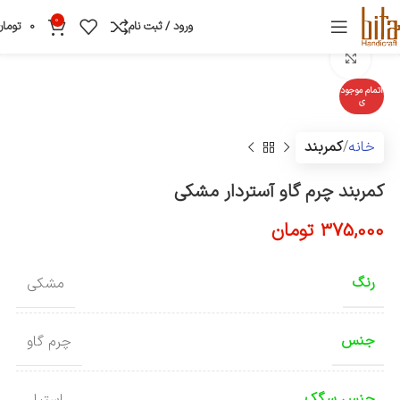
0
ورود / ثبت نام
0
تومان
بزرگنمایی تصویر
اتمام موجود
ی
خانه
کمربند
کمربند چرم گاو آستردار مشکی
375,000
تومان
رنگ
مشکی
جنس
چرم گاو
جنس سگک
استیل