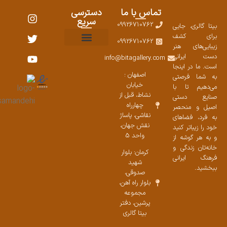
تماس با ما
دسترسی
سریع
09926710762
بیتا گالری، جایی
برای کشف
09926710762
زیبایی‌های هنر
نمایشگاههای صنایع دستی ۱۴۰۳
سوالات متداول
ست محصولات
دست ایرانی
info@bitagallery.com
است. ما در اینجا
اصفهان :
به شما فرصتی
خیابان
می‌دهیم تا با
نشاط، قبل از
صنایع دستی
چهارراه
اصیل و منحصر
نقاشی، پاساژ
به فرد، فضاهای
نقش جهان،
خود را زیباتر کنید
واحد 5
و به هر گوشه از
خانه‌تان زندگی و
کرمان: بلوار
فرهنگ ایرانی
شهید
ببخشید.
صدوقی،
بلوار راه آهن،
مجموعه
پرشین،‌ دفتر
بیتا گالری