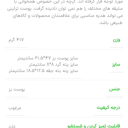
مورد توجه قرار گرفته اند. گرچه در این خصوص همخوانی با
سلیقه های مختلف را هم نمی توان نادیده گرفت. پوست تزئینی
می تواند هدیه مناسبی برای علاقمندان محصولات و کالاهای
طبیعی باشد.
وزن
417 گرم
سایز پوست بز 47*61.5 سانتیمتر
سایز
سایز پته گرد 8*8 سانتیمتر
سایز پته بته جقه 12.5*18.5 سانتیمتر
جنس
پوست بز
درجه کیفیت
مرغوب
قابلیت تمیز کردن و شستشو
دارد