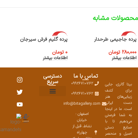
محصولات مشابه
اتمام موجود
اتمام موجود
پرده جاجیمی طرحدار
پرده گلیم فرش سیرجان
ی
ی
280,000
تومان
0
تومان
اطلاعات بیشتر
اطلاعات بیشتر
تماس با ما
دسترسی
سریع
09926710762
بیتا گالری، جایی
برای کشف
09926710762
زیبایی‌های هنر
نمایشگاههای صنایع دستی ۱۴۰۳
سوالات متداول
ست محصولات
دست ایرانی
info@bitagallery.com
است. ما در اینجا
اصفهان :
به شما فرصتی
خیابان
می‌دهیم تا با
نشاط، قبل از
صنایع دستی
چهارراه
اصیل و منحصر