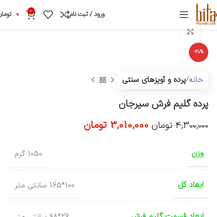
0
ورود / ثبت نام
0
تومان
بزرگنمایی تصویر
-30%
خانه
پرده و آویزهای سنتی
پرده گلیم فرش سیرجان
3,010,000
تومان
4,300,000
تومان
وزن
1050 گرم
ابعاد کل
100*165 سانتی متر
ابعاد قسمت گلیم فرش
26*98 سانتی متر