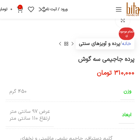
0
ورود / ثبت نام
0
تومان
بزرگنمایی تصویر
اتمام موجود
ی
خانه
پرده و آویزهای سنتی
پرده جاجیمی سه گوش
310,000
تومان
وزن
450 گرم
عرض 97 سانتی متر
ابعاد
ارتفاع 110 سانتی متر
گلیم دستباف، جاجیم پشمی ماشینی و نخهای