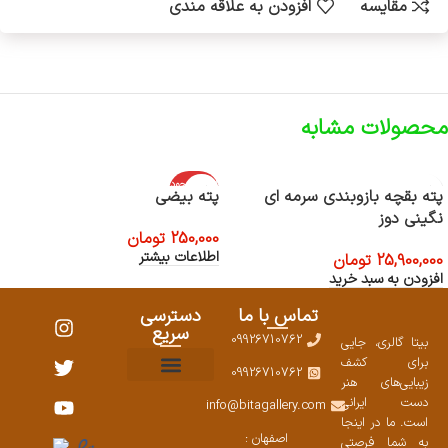
مقایسه
افزودن به علاقه مندی
محصولات مشابه
اتمام موجود
پته بقچه بازوبندی سرمه ای
پته بیضی
ی
نگینی دوز
250,000
تومان
اطلاعات بیشتر
25,900,000
تومان
افزودن به سبد خرید
تماس با ما
دسترسی
سریع
09926710762
بیتا گالری، جایی
برای کشف
09926710762
زیبایی‌های هنر
نمایشگاههای صنایع دستی ۱۴۰۳
سوالات متداول
ست محصولات
دست ایرانی
info@bitagallery.com
است. ما در اینجا
اصفهان :
به شما فرصتی