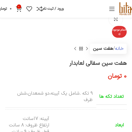
0
ورود / ثبت نام
0
تومان
بزرگنمایی تصویر
اتمام موجود
ی
خانه
هفت سین
هفت سین سفالی لعابدار
0
تومان
9 تکه .شامل یک آیینه،دو شمعدان،شش
تعداد تکه ها
ظرف
آیینه: 17سانت
ابعاد
ارتفاع ظروف: 8 سانت
قطر ظروف: 9 سانت