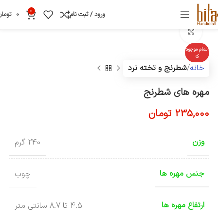
0
ورود / ثبت نام
0
تومان
بزرگنمایی تصویر
اتمام موجود
ی
خانه
شطرنج و تخته نرد
مهره های شطرنج
235,000
تومان
وزن
240 گرم
جنس مهره ها
چوب
ارتفاع مهره ها
4.5 تا 8.7 سانتی متر