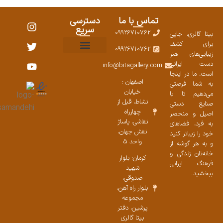
تماس با ما
دسترسی
سریع
09926710762
بیتا گالری، جایی
برای کشف
09926710762
زیبایی‌های هنر
نمایشگاههای صنایع دستی ۱۴۰۳
سوالات متداول
ست محصولات
دست ایرانی
info@bitagallery.com
است. ما در اینجا
اصفهان :
به شما فرصتی
خیابان
می‌دهیم تا با
نشاط، قبل از
صنایع دستی
چهارراه
اصیل و منحصر
نقاشی، پاساژ
به فرد، فضاهای
نقش جهان،
خود را زیباتر کنید
واحد 5
و به هر گوشه از
خانه‌تان زندگی و
کرمان: بلوار
فرهنگ ایرانی
شهید
ببخشید.
صدوقی،
بلوار راه آهن،
مجموعه
پرشین،‌ دفتر
بیتا گالری