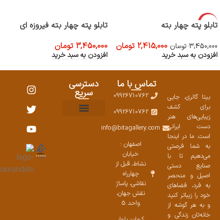
-30%
تابلو پته چهار بته
تابلو پته چهار بته فیروزه ای
2,415,000
تومان
3,450,000
تومان
3,450,000
تومان
افزودن به سبد خرید
افزودن به سبد خرید
تماس با ما
دسترسی
سریع
09926710762
بیتا گالری، جایی
برای کشف
09926710762
زیبایی‌های هنر
نمایشگاههای صنایع دستی ۱۴۰۳
سوالات متداول
ست محصولات
دست ایرانی
info@bitagallery.com
است. ما در اینجا
اصفهان :
به شما فرصتی
خیابان
می‌دهیم تا با
نشاط، قبل از
صنایع دستی
چهارراه
اصیل و منحصر
نقاشی، پاساژ
به فرد، فضاهای
نقش جهان،
خود را زیباتر کنید
واحد 5
و به هر گوشه از
خانه‌تان زندگی و
کرمان: بلوار