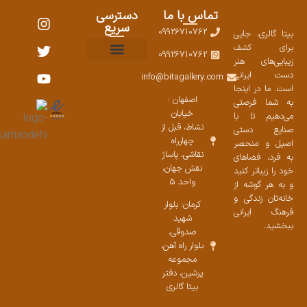
تماس با ما
دسترسی
سریع
09926710762
بیتا گالری، جایی
برای کشف
09926710762
زیبایی‌های هنر
نمایشگاههای صنایع دستی ۱۴۰۳
سوالات متداول
ست محصولات
دست ایرانی
info@bitagallery.com
است. ما در اینجا
اصفهان :
به شما فرصتی
خیابان
می‌دهیم تا با
نشاط، قبل از
صنایع دستی
چهارراه
اصیل و منحصر
نقاشی، پاساژ
به فرد، فضاهای
نقش جهان،
خود را زیباتر کنید
واحد 5
و به هر گوشه از
خانه‌تان زندگی و
کرمان: بلوار
فرهنگ ایرانی
شهید
ببخشید.
صدوقی،
بلوار راه آهن،
مجموعه
پرشین،‌ دفتر
بیتا گالری