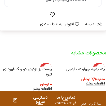
۴ قسط ماهانه. بدون سود، چک و ضامن.
مقایسه
افزودن به علاقه مندی
محصولات مشابه
اتمام موجود
اتمام موجود
پته بقچه چهاربته نارنجی
پوست بز تزئینی دو رنگ قهوه ای
ی
ی
تیره
2,900,000
تومان
اطلاعات بیشتر
0
تومان
اطلاعات بیشتر
تماس با ما
دسترسی
سریع
09926710762
بیتا گالری، جایی