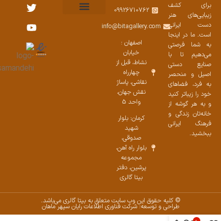
برای کشف
09926710762
زیبایی‌های هنر
نمایشگاههای صنایع دستی ۱۴۰۳
سوالات متداول
ست محصولات
دست ایرانی
info@bitagallery.com
است. ما در اینجا
اصفهان :
به شما فرصتی
خیابان
می‌دهیم تا با
نشاط، قبل از
صنایع دستی
چهارراه
اصیل و منحصر
نقاشی، پاساژ
به فرد، فضاهای
نقش جهان،
خود را زیباتر کنید
واحد 5
و به هر گوشه از
خانه‌تان زندگی و
کرمان: بلوار
فرهنگ ایرانی
شهید
ببخشید.
صدوقی،
بلوار راه آهن،
مجموعه
پرشین،‌ دفتر
بیتا گالری
© کلیه حقوق این وب سایت متعلق به بیتا گالری می‌باشد.
طراحی و توسعه: شرکت فناوری اطلاعات رایان سپهر ماهان
0