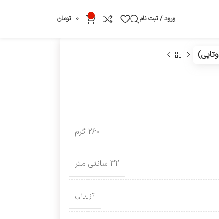
0
ورود / ثبت نام
0
تومان
تایی)
260 گرم
32 سانتی متر
تزیینی