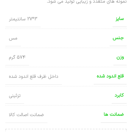
نمونه های متعدد و زیبایی تولید می شود.
سایز
3*27 سانتیمتر
جنس
مس
وزن
574 گرم
قلع اندود شده
داخل ظرف قلع اندود شده
کابرد
تزئینی
ضمانت ها
ضمانت اصالت کالا