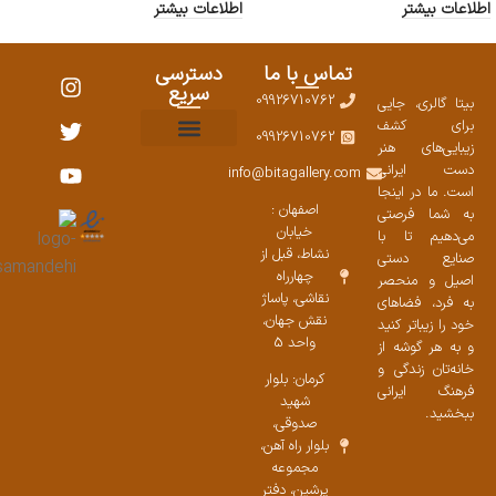
اطلاعات بیشتر
اطلاعات بیشتر
تماس با ما
دسترسی
سریع
09926710762
بیتا گالری، جایی
برای کشف
09926710762
زیبایی‌های هنر
نمایشگاههای صنایع دستی ۱۴۰۳
سوالات متداول
ست محصولات
دست ایرانی
info@bitagallery.com
است. ما در اینجا
اصفهان :
به شما فرصتی
خیابان
می‌دهیم تا با
نشاط، قبل از
صنایع دستی
چهارراه
اصیل و منحصر
نقاشی، پاساژ
به فرد، فضاهای
نقش جهان،
خود را زیباتر کنید
واحد 5
و به هر گوشه از
خانه‌تان زندگی و
کرمان: بلوار
فرهنگ ایرانی
شهید
ببخشید.
صدوقی،
بلوار راه آهن،
مجموعه
پرشین،‌ دفتر