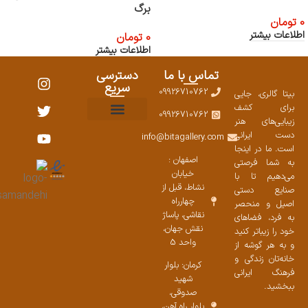
برگ
0
تومان
اطلاعات بیشتر
0
تومان
اطلاعات بیشتر
تماس با ما
دسترسی
سریع
09926710762
بیتا گالری، جایی
برای کشف
09926710762
زیبایی‌های هنر
نمایشگاههای صنایع دستی ۱۴۰۳
سوالات متداول
ست محصولات
دست ایرانی
info@bitagallery.com
است. ما در اینجا
اصفهان :
به شما فرصتی
خیابان
می‌دهیم تا با
نشاط، قبل از
صنایع دستی
چهارراه
اصیل و منحصر
نقاشی، پاساژ
به فرد، فضاهای
نقش جهان،
خود را زیباتر کنید
واحد 5
و به هر گوشه از
خانه‌تان زندگی و
کرمان: بلوار
فرهنگ ایرانی
شهید
ببخشید.
صدوقی،
بلوار راه آهن،