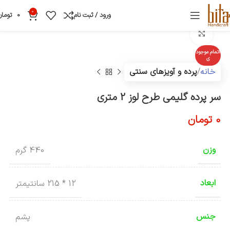
0
ورود / ثبت نام
0
تومان
بزرگنمایی تصویر
اتمام موجود
ی
خانه
پرده و آویزهای سنتی
سر پرده گلیمی طرح لوز 2 متری
0
تومان
وزن
440 گرم
ابعاد
12 * 215 سانتیمتر
جنس
پشم