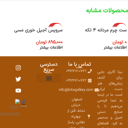
محصولات مشابه
اتمام موجود
اتمام موجود
ست چرم مردانه 4 تکه
سرویس آجیل خوری مسی
ی
ی
0
تومان
895,000
تومان
اطلاعات بیشتر
اطلاعات بیشتر
تماس با ما
دسترسی
سریع
09926710762
بیتا گالری، جایی
برای کشف
09926710762
زیبایی‌های هنر
نمایشگاههای صنایع دستی ۱۴۰۳
سوالات متداول
ست محصولات
دست ایرانی
info@bitagallery.com
است. ما در اینجا
اصفهان :
به شما فرصتی
خیابان
می‌دهیم تا با
نشاط، قبل از
صنایع دستی
چهارراه
اصیل و منحصر
نقاشی، پاساژ
به فرد، فضاهای
نقش جهان،