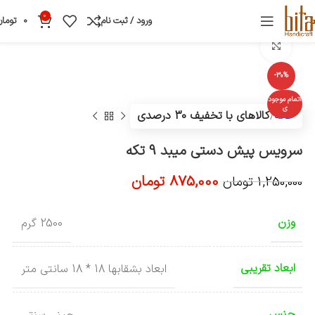
0
ورود / ثبت نام
0
تومان
بزرگنمایی تصویر
-30%
اتمام موجود
ی
خانه
کالاهای با تخفیف 30 درصدی
سرویس پیش دستی میبد 9 تکه
875,000
تومان
1,250,000
تومان
وزن
2500 گرم
ابعاد تقریبی
ابعاد بشقابها 18 * 18 سانتی متر
جنس
چینی سنتی