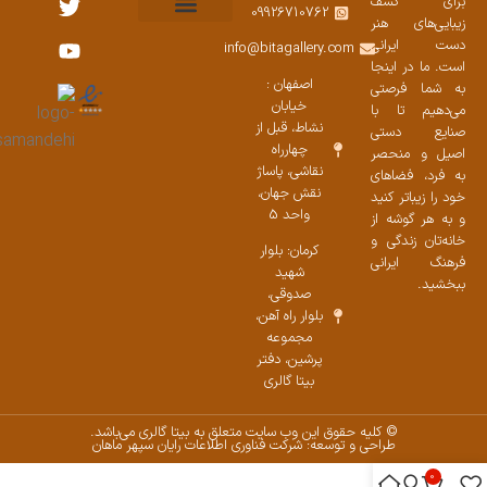
برای کشف
09926710762
زیبایی‌های هنر
نمایشگاههای صنایع دستی ۱۴۰۳
سوالات متداول
ست محصولات
دست ایرانی
info@bitagallery.com
است. ما در اینجا
اصفهان :
به شما فرصتی
خیابان
می‌دهیم تا با
نشاط، قبل از
صنایع دستی
چهارراه
اصیل و منحصر
نقاشی، پاساژ
به فرد، فضاهای
نقش جهان،
خود را زیباتر کنید
واحد 5
و به هر گوشه از
خانه‌تان زندگی و
کرمان: بلوار
فرهنگ ایرانی
شهید
ببخشید.
صدوقی،
بلوار راه آهن،
مجموعه
پرشین،‌ دفتر
بیتا گالری
© کلیه حقوق این وب سایت متعلق به بیتا گالری می‌باشد.
طراحی و توسعه: شرکت فناوری اطلاعات رایان سپهر ماهان
0